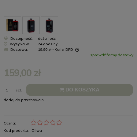
Dostępność:
duża ilość
Wysyłka w:
24 godziny
Dostawa:
19,90 zł
- Kurier DPD
sprawdź formy dostawy
Cena nie zawiera ewentualnych kosztów płatności
159,00 zł
DO KOSZYKA
szt.
dodaj do przechowalni
Ocena:
Kod produktu:
Oliwa