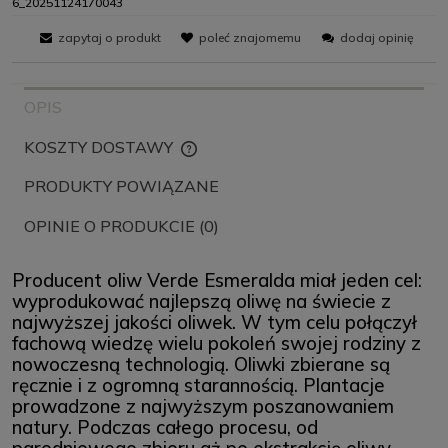
6_20251124170043
zapytaj o produkt
poleć znajomemu
dodaj opinię
OPIS
KOSZTY DOSTAWY
CENA NIE ZAWIERA EWENTUALNYCH KOSZTÓW PŁATNOŚCI
PRODUKTY POWIĄZANE
OPINIE O PRODUKCIE (0)
Producent oliw Verde Esmeralda miał jeden cel:
wyprodukować najlepszą oliwę na świecie z
najwyższej jakości oliwek. W tym celu połączył
fachową wiedzę wielu pokoleń swojej rodziny z
nowoczesną technologią. Oliwki zbierane są
ręcznie i z ogromną starannością. Plantacje
prowadzone z najwyższym poszanowaniem
natury. Podczas całego procesu, od
parodniowego zbioru aż po ekstrakcję oliwy