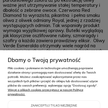
ważne jest utrzymywanie stałej temperatury i
dbałość o zebrane owoce. Czerwona Red
Diamond to wyrazista, pikantna i pełna smaku
oliwa z oliwek odmiany Royal, jednej z rzadziej
występujących odmian. Tak wspaniały produkt
wymaga wyjątkowej oprawy. Butelki wyglądają
jak klasycznie oszlifowane rubiny, szmaragdy i
szafiry a każda zawiera prawdziwy eliksir. Oliwy
Verde Esmeralda otrzymały wiele nagród na
najważniejszych międzynarodowych konkursach.
Są niezwykłe.
Dbamy o Twoją prywatność
Pojemność 0,5 l.
Pliki cookies i pokrewne im technologie umożliwiają poprawne
działanie strony i pomagają nam dostosować ofertę do Twoich
potrzeb. Możesz zaakceptować wykorzystanie przez nas
Wartości odżywcze w 100ml. 3481KJ/846,9Kcal, tłuszcze 94,1 g, w tym
wszystkich tych plików i przejść do sklepu lub dostosować użycie
nasycone 13,8g, jednonienasycone 69,4g, wielonasycone 10,9g., błonnik
plików do swoich preferencji, wybierając opcję "Dostosuj zgody".
0g, białko 0g, sól 0g, cholesterol 0g.
Więcej o plikach cookies przeczytasz w naszej Polityce
prywatności.
Zakupy
ZAAKCEPTUJ TYLKO NIEZBĘDNE