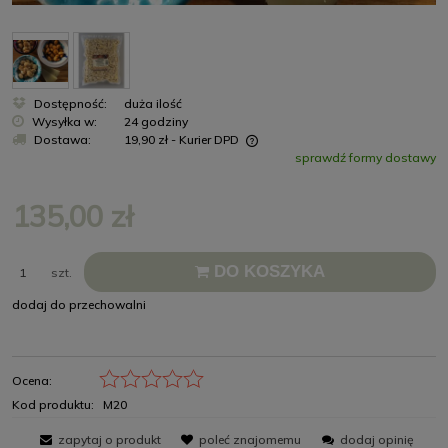
Dostępność:
duża ilość
Wysyłka w:
24 godziny
Dostawa:
19,90 zł
- Kurier DPD
sprawdź formy dostawy
Cena nie zawiera ewentualnych kosztów płatności
135,00 zł
DO KOSZYKA
szt.
dodaj do przechowalni
Ocena:
Kod produktu:
M20
zapytaj o produkt
poleć znajomemu
dodaj opinię