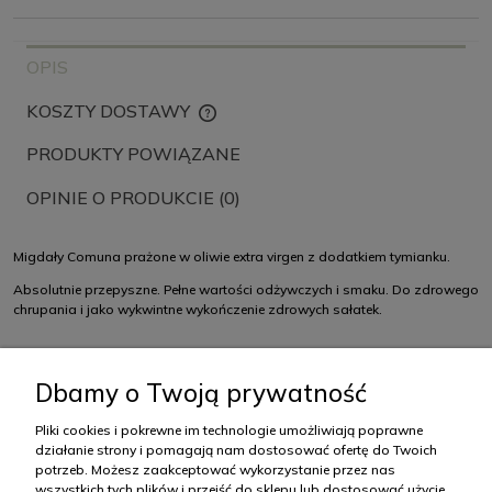
OPIS
KOSZTY DOSTAWY
CENA NIE ZAWIERA EWENTUALNYCH KOSZTÓW PŁATNOŚCI
PRODUKTY POWIĄZANE
OPINIE O PRODUKCIE (0)
Migdały Comuna prażone w oliwie extra virgen z dodatkiem tymianku.
Absolutnie przepyszne. Pełne wartości odżywczych i smaku. Do zdrowego
chrupania i jako wykwintne wykończenie zdrowych sałatek.
Skład: migdały marcona, oliwa extra virgen, sól, tymianek.
Dbamy o Twoją prywatność
Wartość odżywcza w 100g produktu: 627kcal, tłuszcz 56g (w tym
kwasy tłuszczowe nasycone 4,4), węglowodany 20g (w tym cukry
Pliki cookies i pokrewne im technologie umożliwiają poprawne
działanie strony i pomagają nam dostosować ofertę do Twoich
2,8), białko 19g, sól 0,99g, błonnik pokarmowy 15g.
potrzeb. Możesz zaakceptować wykorzystanie przez nas
wszystkich tych plików i przejść do sklepu lub dostosować użycie